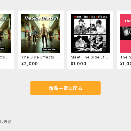
cts 6t
The Side Effects 6t
Meet The Side Effe
The S
AR ダ
h LOVE and WAR CD
ctsCD版（紙ジャケッ
d CD
¥2,000
¥1,000
¥1,0
RAO
版（紙ジャケット、歌詞
ト、歌詞付）
付）
商品一覧に戻る
づく表記