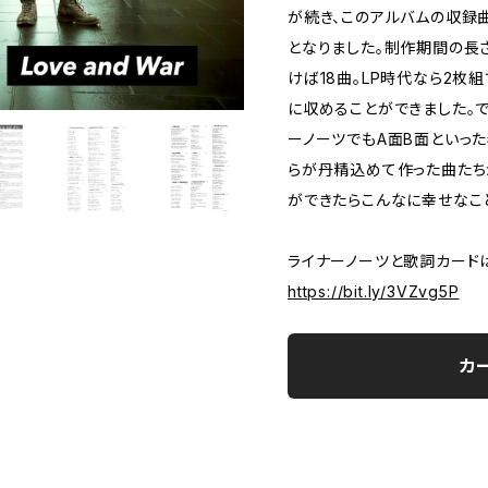
が続き、このアルバムの収録
となりました。制作期間の長
けば18曲。LP時代なら2枚
に収めることができました。
ーノーツでもA面B面といっ
らが丹精込めて作った曲たち
ができたらこんなに幸せなこ
ライナーノーツと歌詞カードは
https://bit.ly/3VZvg5P
カ