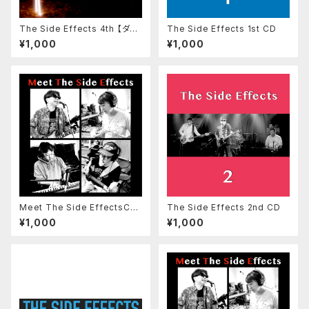
The Side Effects 4th 【ダウ
The Side Effects 1st CD
ンロード版】
¥1,000
¥1,000
Meet The Side EffectsCD
The Side Effects 2nd CD
版（紙ジャケット、歌詞付）
¥1,000
¥1,000