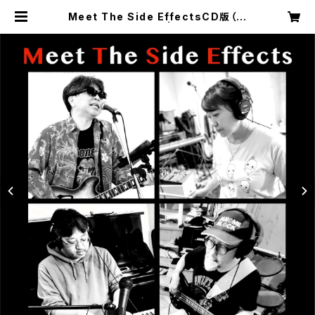
Meet The Side EffectsCD版（紙
ジャケット、歌詞付） | sideeffects