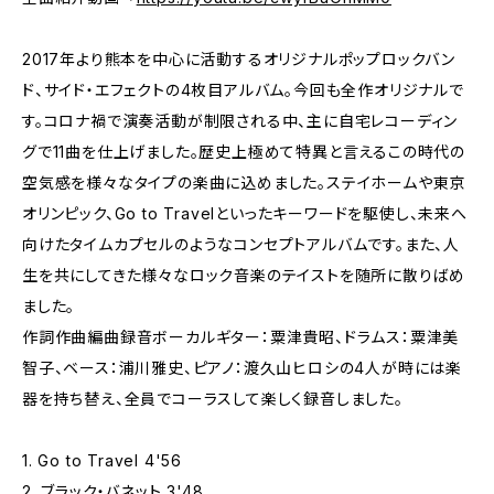
2017年より熊本を中心に活動するオリジナルポップロックバン
ド、サイド・エフェクトの4枚目アルバム。今回も全作オリジナルで
す。コロナ禍で演奏活動が制限される中、主に自宅レコーディン
グで11曲を仕上げました。歴史上極めて特異と言えるこの時代の
空気感を様々なタイプの楽曲に込めました。ステイホームや東京
オリンピック、Go to Travelといったキーワードを駆使し、未来へ
向けたタイムカプセルのようなコンセプトアルバムです。また、人
生を共にしてきた様々なロック音楽のテイストを随所に散りばめ
ました。
作詞作曲編曲録音ボーカルギター：粟津貴昭、ドラムス：粟津美
智子、ベース：浦川雅史、ピアノ：渡久山ヒロシの4人が時には楽
器を持ち替え、全員でコーラスして楽しく録音しました。
1. Go to Travel 4'56
2. ブラック・バネット 3'48